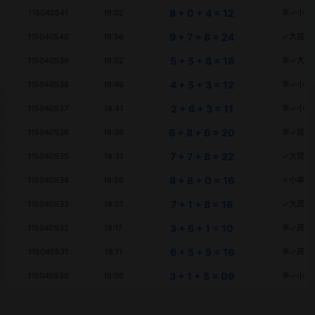
8 + 0 + 4 = 12
115040541
19:02
半✓小
9 + 7 + 8 = 24
115040540
18:56
✓大双
5 + 5 + 8 = 18
115040539
18:52
半✓大
4 + 5 + 3 = 12
115040538
18:46
半✓小
2 + 6 + 3 = 11
115040537
18:41
半✓小
6 + 8 + 6 = 20
115040536
18:36
半✓双
7 + 7 + 8 = 22
115040535
18:31
✓大双
8 + 8 + 0 = 16
115040534
18:26
✗小单
7 + 1 + 8 = 16
115040533
18:21
✓大双
3 + 6 + 1 = 10
115040532
18:17
半✓双
6 + 5 + 5 = 16
115040531
18:11
半✓双
3 + 1 + 5 = 09
115040530
18:06
半✓小