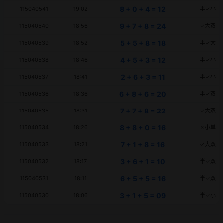
8 + 0 + 4 = 12
115040541
19:02
半✓小
9 + 7 + 8 = 24
115040540
18:56
✓大双
5 + 5 + 8 = 18
115040539
18:52
半✓大
4 + 5 + 3 = 12
115040538
18:46
半✓小
2 + 6 + 3 = 11
115040537
18:41
半✓小
6 + 8 + 6 = 20
115040536
18:36
半✓双
7 + 7 + 8 = 22
115040535
18:31
✓大双
8 + 8 + 0 = 16
115040534
18:26
✗小单
7 + 1 + 8 = 16
115040533
18:21
✓大双
3 + 6 + 1 = 10
115040532
18:17
半✓双
6 + 5 + 5 = 16
115040531
18:11
半✓双
3 + 1 + 5 = 09
115040530
18:06
半✓小