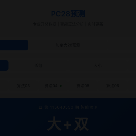
PC28预测
专业开奖数据 | 智能算法分析 | 实时更新
加拿大28预测
杀组
大小
算法03
算法04
算法05
算法06
🔮 第 115040550 期 智能预测
大+双