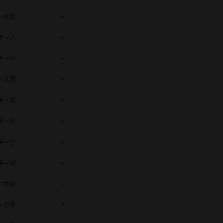
✓大双
✓
半✓大
✓
半✓小
✓
✓大双
✓
半✓大
✓
半✓小
✓
半✓小
✓
半✓双
✓
✓大双
✓
✗小单
✗