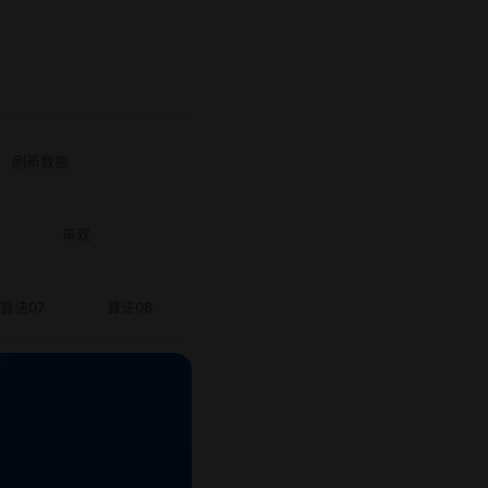
刷新数据
单双
算法07
算法08