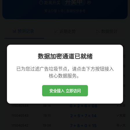
开奖中
⏱️ 距离开奖
秒
算法引擎 1 号 | 数据仅供参考
📊 预测记录
📈 近期走势
📉 数据统计
期号
时间
开奖
预测
数据加密通道已就绪
5 + 7 + 0 = 12
115040549
19:41
半✓双
7 + 0 + 1 = 08
115040548
19:36
✗大单
已为您过滤广告垃圾节点，请点击下方按钮接入
核心数据服务。
5 + 2 + 9 = 16
115040547
19:30
半✓大
1 + 8 + 5 = 14
115040546
19:26
✗小单
安全接入 立即访问
4 + 3 + 6 = 13
115040545
19:21
半✓小
0 + 2 + 6 = 08
115040544
19:16
✗大单
2 + 5 + 7 = 14
115040543
19:11
✓大双
7 + 8 + 0 = 15
115040542
19:06
半✓大