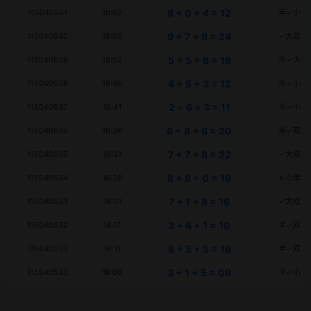
8 + 0 + 4 = 12
115040541
19:02
半✓小
9 + 7 + 8 = 24
115040540
18:56
✓大双
5 + 5 + 8 = 18
115040539
18:52
半✓大
4 + 5 + 3 = 12
115040538
18:46
半✓小
2 + 6 + 3 = 11
115040537
18:41
半✓小
6 + 8 + 6 = 20
115040536
18:36
半✓双
7 + 7 + 8 = 22
115040535
18:31
✓大双
8 + 8 + 0 = 16
115040534
18:26
✗小单
7 + 1 + 8 = 16
115040533
18:21
✓大双
3 + 6 + 1 = 10
115040532
18:17
半✓双
6 + 5 + 5 = 16
115040531
18:11
半✓双
3 + 1 + 5 = 09
115040530
18:06
半✓小