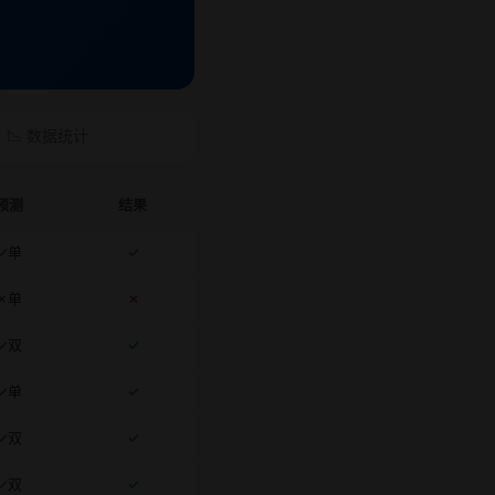
📉 数据统计
预测
结果
✓单
✓
✗单
✗
✓双
✓
✓单
✓
✓双
✓
✓双
✓