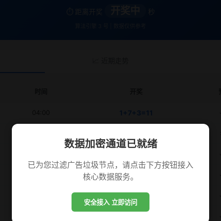
开奖中
⏱️ 距离开奖
秒
算法引擎 3 号 | 数据仅供参考
📈 近期走势
时间
开奖
04:00
1+7+3=11
03:57
6+5+5=16
数据加密通道已就绪
03:53
2+0+6=08
已为您过滤广告垃圾节点，请点击下方按钮接入
03:50
7+8+4=19
核心数据服务。
03:46
8+7+9=24
安全接入 立即访问
03:43
5+3+4=12