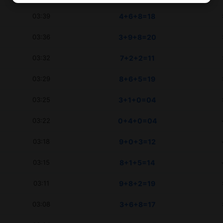
03:39
4+6+8=18
03:36
3+9+8=20
03:32
7+2+2=11
03:29
8+6+5=19
03:25
3+1+0=04
03:22
0+4+0=04
03:18
9+0+3=12
03:15
8+1+5=14
03:11
9+8+2=19
03:08
3+6+8=17