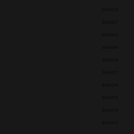
3434222
3434221
3434220
3434219
3434218
3434217
3434216
3434215
3434214
3434213