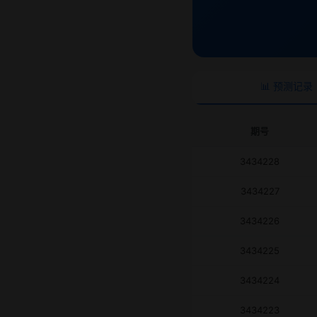
📊 预测记录
期号
3434228
3434227
3434226
3434225
3434224
3434223