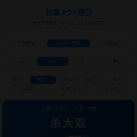
加拿大28预测
专业开奖数据 | 智能算法分析 | 实时更新
台湾28预测
加拿大28预测
刷新数据
组合
杀组
大小
单双
算法01
算法02
算法03
算法04
算法05
算法06
算法07
算法08
🔮 第 3434229 期 智能预测
杀大双