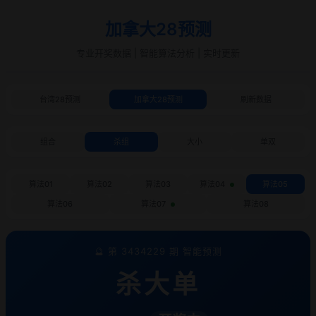
加拿大28预测
专业开奖数据 | 智能算法分析 | 实时更新
台湾28预测
加拿大28预测
刷新数据
组合
杀组
大小
单双
算法01
算法02
算法03
算法04
算法05
算法06
算法07
算法08
🔮 第 3434229 期 智能预测
杀大单