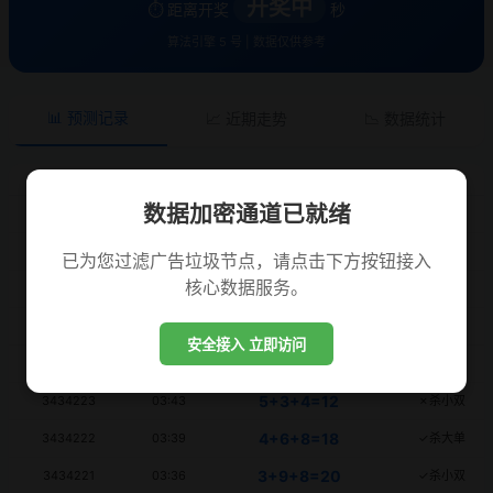
开奖中
⏱️ 距离开奖
秒
算法引擎 5 号 | 数据仅供参考
📊 预测记录
📈 近期走势
📉 数据统计
期号
时间
开奖
预测
数据加密通道已就绪
1+7+3=11
3434228
04:00
✓杀小双
6+5+5=16
3434227
03:57
✓杀小单
已为您过滤广告垃圾节点，请点击下方按钮接入
核心数据服务。
2+0+6=08
3434226
03:53
✗杀小双
7+8+4=19
3434225
03:50
✓杀小单
安全接入 立即访问
8+7+9=24
3434224
03:46
✓杀小单
5+3+4=12
3434223
03:43
✗杀小双
4+6+8=18
3434222
03:39
✓杀大单
3+9+8=20
3434221
03:36
✓杀小双