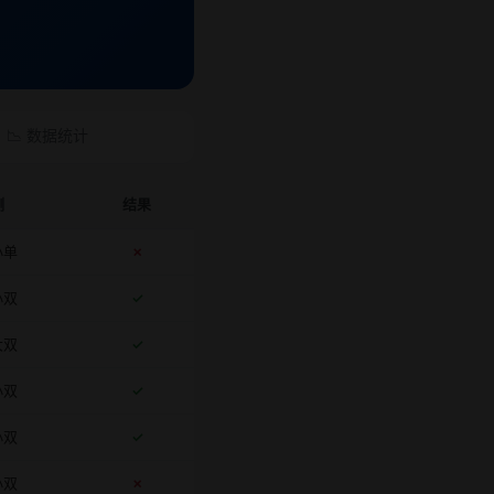
📉 数据统计
测
结果
小单
✗
小双
✓
大双
✓
小双
✓
小双
✓
小双
✗