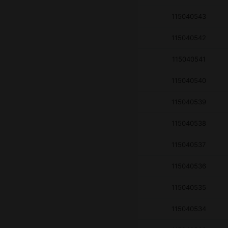
115040543
115040542
115040541
115040540
115040539
115040538
115040537
115040536
115040535
115040534