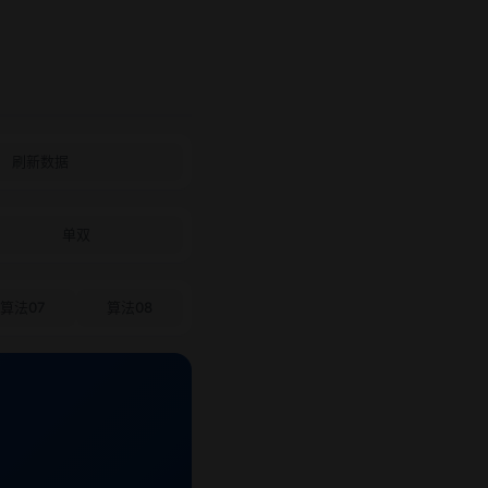
刷新数据
单双
算法07
算法08