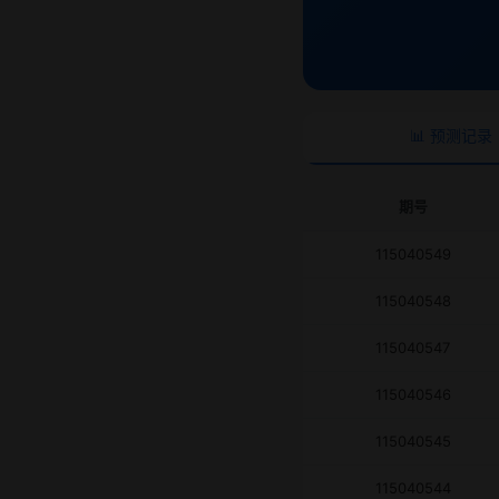
📊 预测记录
期号
115040549
115040548
115040547
115040546
115040545
115040544