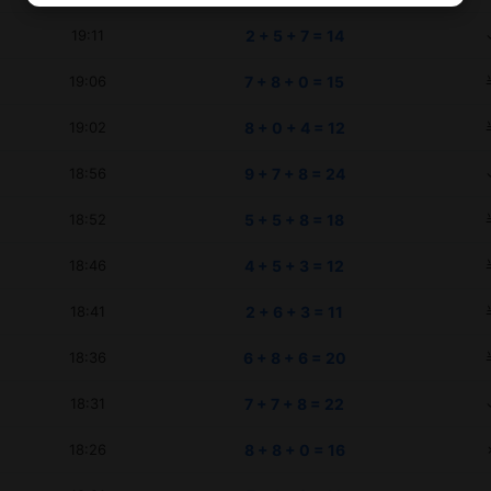
19:11
2 + 5 + 7 = 14
19:06
7 + 8 + 0 = 15
19:02
8 + 0 + 4 = 12
18:56
9 + 7 + 8 = 24
18:52
5 + 5 + 8 = 18
18:46
4 + 5 + 3 = 12
18:41
2 + 6 + 3 = 11
18:36
6 + 8 + 6 = 20
18:31
7 + 7 + 8 = 22
18:26
8 + 8 + 0 = 16