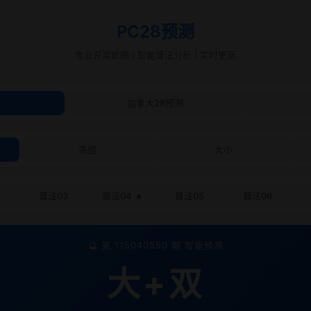
PC28预测
专业开奖数据 | 智能算法分析 | 实时更新
加拿大28预测
杀组
大小
算法03
算法04
算法05
算法06
🔮 第 115040550 期 智能预测
大+双