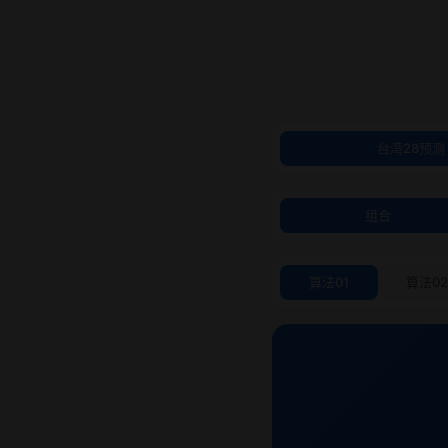
台湾28预测
组合
算法01
算法02